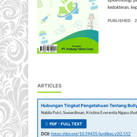
epidemiologi, p
kedokteran, kep
PUBLISHED:
2
ARTICLES
Hubungan Tingkat Pengetahuan Tentang Bully
Nabila Putri, Suwardiman, Kristina Everentia Ngasu (Au
PDF - FULL TEXT
DOI:
https://doi.org/10.59435/jurdikes.v2i2.552