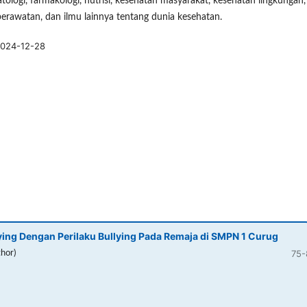
atologi, farmakologi, nutrisi, kesehatan masyarakat, kesehatan lingkungan,
erawatan, dan ilmu lainnya tentang dunia kesehatan.
024-12-28
ing Dengan Perilaku Bullying Pada Remaja di SMPN 1 Curug
75-
thor)