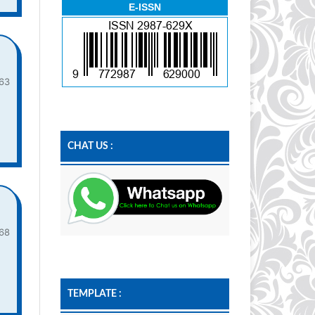
E-ISSN
63
CHAT US :
68
TEMPLATE :