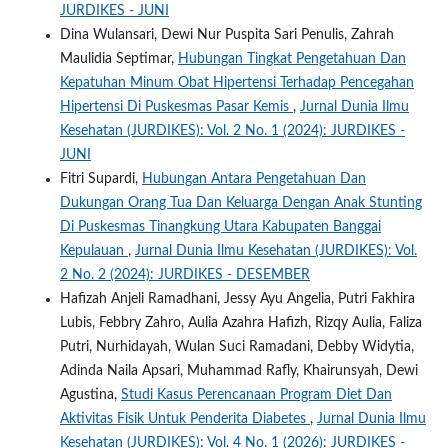
JURDIKES - JUNI
Dina Wulansari, Dewi Nur Puspita Sari Penulis, Zahrah
Maulidia Septimar,
Hubungan Tingkat Pengetahuan Dan
Kepatuhan Minum Obat Hipertensi Terhadap Pencegahan
Hipertensi Di Puskesmas Pasar Kemis
,
Jurnal Dunia Ilmu
Kesehatan (JURDIKES): Vol. 2 No. 1 (2024): JURDIKES -
JUNI
Fitri Supardi,
Hubungan Antara Pengetahuan Dan
Dukungan Orang Tua Dan Keluarga Dengan Anak Stunting
Di Puskesmas Tinangkung Utara Kabupaten Banggai
Kepulauan
,
Jurnal Dunia Ilmu Kesehatan (JURDIKES): Vol.
2 No. 2 (2024): JURDIKES - DESEMBER
Hafizah Anjeli Ramadhani, Jessy Ayu Angelia, Putri Fakhira
Lubis, Febbry Zahro, Aulia Azahra Hafizh, Rizqy Aulia, Faliza
Putri, Nurhidayah, Wulan Suci Ramadani, Debby Widytia,
Adinda Naila Apsari, Muhammad Rafly, Khairunsyah, Dewi
Agustina,
Studi Kasus Perencanaan Program Diet Dan
Aktivitas Fisik Untuk Penderita Diabetes
,
Jurnal Dunia Ilmu
Kesehatan (JURDIKES): Vol. 4 No. 1 (2026): JURDIKES -