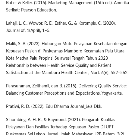
Kotler & Keller. (2016). Marketing Management (15th ed.). Amerika
Serikat: Pearson Education.
Lahaji, L. C., Wowor, R. E., Esther, G., & Korompis, C. (2020).
Journal of. 1(April), 1–5.
Malik, S. A. (2023). Hubungan Mutu Pelayanan Kesehatan dengan
Kepuasan Pasien di Puskesmas Mamboro Kecamatan Palu Utara
Kota Madya Palu Propinsi Sulawesi Tengah Tahun 2023
Relationship between Health Service Quality and Patient
Satisfaction at the Mamboro Health Center , Nort. 6(6), 552–562.
Parasuraman, Zeithamil, dan B. (2015). Delivering Quality Service:
Balancing Customer Perceptions and Expectations. Yogyakarta.
Pratiwi, R. D. (2022). Edu Dharma Journal_Lela Dkk.
Sihombing, A. H. R., & Raymond. (2021). Pengaruh Kualitas
Pelayanan Dan Fasilitas Terhadap Kepuasan Pasien Di UPT
Puskesmas Sei Lekop. Jurnal Ilmiah Mahasiswa:UPB Batam, 3(2),