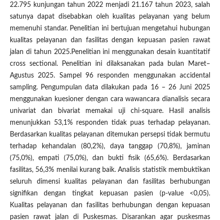
22.795 kunjungan tahun 2022 menjadi 21.167 tahun 2023, salah
satunya dapat disebabkan oleh kualitas pelayanan yang belum
memenuhi standar. Penelitian ini bertujuan mengetahui hubungan
kualitas pelayanan dan fasilitas dengan kepuasan pasien rawat
jalan di tahun 2025.Penelitian ini menggunakan desain kuantitatif
cross sectional. Penelitian ini dilaksanakan pada bulan Maret–
Agustus 2025. Sampel 96 responden menggunakan accidental
sampling. Pengumpulan data dilakukan pada 16 – 26 Juni 2025
menggunakan kuesioner dengan cara wawancara dianalisis secara
univariat dan bivariat memakai uji chi-square. Hasil analisis
menunjukkan 53,1% responden tidak puas terhadap pelayanan.
Berdasarkan kualitas pelayanan ditemukan persepsi tidak bermutu
terhadap kehandalan (80,2%), daya tanggap (70,8%), jaminan
(75,0%), empati (75,0%), dan bukti fisik (65,6%). Berdasarkan
fasilitas, 56,3% menilai kurang baik. Analisis statistik membuktikan
seluruh dimensi kualitas pelayanan dan fasilitas berhubungan
signifikan dengan tingkat kepuasan pasien (p-value <0,05).
Kualitas pelayanan dan fasilitas berhubungan dengan kepuasan
pasien rawat jalan di Puskesmas. Disarankan agar puskesmas