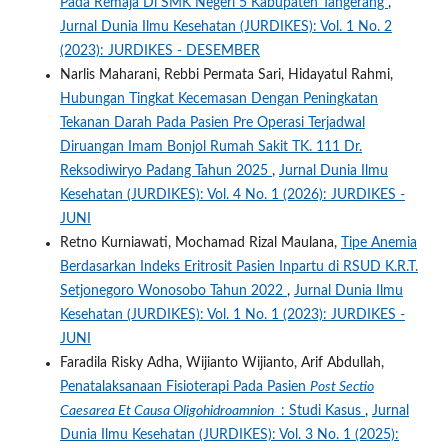
Pada Remaja Di SMK Negeri 5 Kabupaten Tangerang
,
Jurnal Dunia Ilmu Kesehatan (JURDIKES): Vol. 1 No. 2
(2023): JURDIKES - DESEMBER
Narlis Maharani, Rebbi Permata Sari, Hidayatul Rahmi,
Hubungan Tingkat Kecemasan Dengan Peningkatan
Tekanan Darah Pada Pasien Pre Operasi Terjadwal
Diruangan Imam Bonjol Rumah Sakit TK. 111 Dr.
Reksodiwiryo Padang Tahun 2025
,
Jurnal Dunia Ilmu
Kesehatan (JURDIKES): Vol. 4 No. 1 (2026): JURDIKES -
JUNI
Retno Kurniawati, Mochamad Rizal Maulana,
Tipe Anemia
Berdasarkan Indeks Eritrosit Pasien Inpartu di RSUD K.R.T.
Setjonegoro Wonosobo Tahun 2022
,
Jurnal Dunia Ilmu
Kesehatan (JURDIKES): Vol. 1 No. 1 (2023): JURDIKES -
JUNI
Faradila Risky Adha, Wijianto Wijianto, Arif Abdullah,
Penatalaksanaan Fisioterapi Pada Pasien
Post Sectio
Caesarea Et Causa Oligohidroamnion
: Studi Kasus
,
Jurnal
Dunia Ilmu Kesehatan (JURDIKES): Vol. 3 No. 1 (2025):