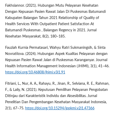
Fakhsiannor. (2021). Hubungan Mutu Pelayanan Kesehatan
Dengan Kepuasan Pasien Rawat Jalan Di Puskesmas Batumandi
Kabupaten Balangan Tahun 2021 Relationship of Quality of
Health Services With Outpatient Patient Satisfaction At
Batumandi Puskesmas , Balangan Regency in 2021. Jurnal
Kesehatan Masyarakat, 8(2), 180–185.
Fauziah Kurnia Permatasari, Wahyu Ratri Sukmaningsih, & Sinta
Novratilova. (2024). Hubungan Aspek Kualitas Pelayanan dengan
Kepuasan Pasien Rawat Jalan di Puskesmas Karanganyar. Journal
Health Information Management Indonesian (JHIMI), 3(1), 41–46.
https://doi.org/10.46808/jhimi.v3i1.91
Fitriani, L., Nur, A. A., Rahayu, R., Jinan, R., Selviana, R. E., Rahman,
F., & Laily, N. (2021). Keputusan Pemilihan Pelayanan Pengobatan
Ditinjau dari Karakteristik Individu dan Aksesibilitas. Jurnal
Penelitian Dan Pengembangan Kesehatan Masyarakat Indonesia,
2(1), 67–75.
https://doi.org/10.15294/jppkmi.v2i1.47366