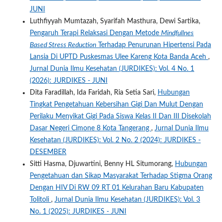
JUNI
Luthfiyyah Mumtazah, Syarifah Masthura, Dewi Sartika,
Pengaruh Terapi Relaksasi Dengan Metode
Mindfullnes
Based Stress Reduction
Terhadap Penurunan Hipertensi Pada
Lansia Di UPTD Puskesmas Ulee Kareng Kota Banda Aceh
,
Jurnal Dunia Ilmu Kesehatan (JURDIKES): Vol. 4 No. 1
(2026): JURDIKES - JUNI
Dita Faradillah, Ida Faridah, Ria Setia Sari,
Hubungan
Tingkat Pengetahuan Kebersihan Gigi Dan Mulut Dengan
Perilaku Menyikat Gigi Pada Siswa Kelas II Dan III Disekolah
Dasar Negeri Cimone 8 Kota Tangerang
,
Jurnal Dunia Ilmu
Kesehatan (JURDIKES): Vol. 2 No. 2 (2024): JURDIKES -
DESEMBER
Sitti Hasma, Djuwartini, Benny HL Situmorang,
Hubungan
Pengetahuan dan Sikap Masyarakat Terhadap Stigma Orang
Dengan HIV Di RW 09 RT 01 Kelurahan Baru Kabupaten
Tolitoli
,
Jurnal Dunia Ilmu Kesehatan (JURDIKES): Vol. 3
No. 1 (2025): JURDIKES - JUNI