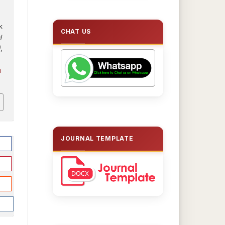
k
CHAT US
l
)
,
u
JOURNAL TEMPLATE