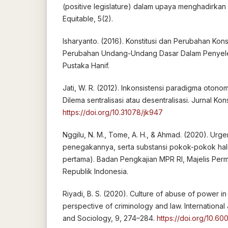
(positive legislature) dalam upaya menghadirkan k
Equitable, 5(2).
Isharyanto. (2016). Konstitusi dan Perubahan Konst
Perubahan Undang-Undang Dasar Dalam Penyel
Pustaka Hanif.
Jati, W. R. (2012). Inkonsistensi paradigma otonom
Dilema sentralisasi atau desentralisasi. Jurnal Kon
https://doi.org/10.31078/jk947
Nggilu, N. M., Tome, A. H., & Ahmad. (2020). Urg
penegakannya, serta substansi pokok-pokok ha
pertama). Badan Pengkajian MPR RI, Majelis Per
Republik Indonesia.
Riyadi, B. S. (2020). Culture of abuse of power i
perspective of criminology and law. International
and Sociology, 9, 274–284.
https://doi.org/10.6