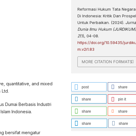
Reformasi Hukum Tata Negara
Di Indonesia: Kritik Dan Prospe
Untuk Perbaikan. (2024).
Jurna
Dunia Ilmu Hukum (JURDIKUM
2
(1), 04-08.
https://doi.org/10.59435/jurdik
m.v2i1.83
MORE CITATION FORMATS
ve, quantitative, and mixed
post
share
 Ltd.
share
pin it
s Dumai Berbasis Industri
 Islam Indonesia.
share
share
share
share
ng bersifat mengatur