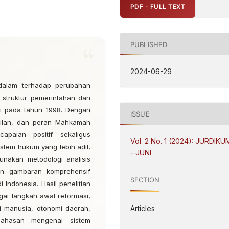
PDF - FULL TEXT
PUBLISHED
2024-06-29
endalam terhadap perubahan
 struktur pemerintahan dan
si pada tahun 1998. Dengan
ISSUE
kilan, dan peran Mahkamah
ncapaian positif sekaligus
Vol. 2 No. 1 (2024): JURDIKU
stem hukum yang lebih adil,
- JUNI
gunakan metodologi analisis
kan gambaran komprehensif
SECTION
 Indonesia. Hasil penelitian
i langkah awal reformasi,
Articles
i manusia, otonomi daerah,
bahasan mengenai sistem