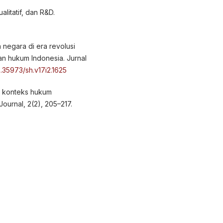
alitatif, dan R&D.
 negara di era revolusi
n hukum Indonesia. Jurnal
0.35973/sh.v17i2.1625
m konteks hukum
ournal, 2(2), 205–217.