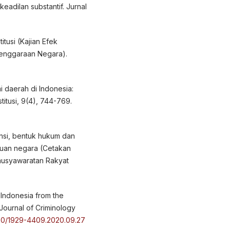
eadilan substantif. Jurnal
itusi (Kajian Efek
enggaraan Negara).
i daerah di Indonesia:
stitusi, 9(4), 744-769.
ensi, bentuk hukum dan
luan negara (Cetakan
musyawaratan Rakyat
n Indonesia from the
 Journal of Criminology
000/1929-4409.2020.09.27