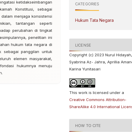
engatasi ketidakseimbangan
CATEGORIES
amah Konstitusi, sebagai
is dalam menjaga konsistensi
Hukum Tata Negara
ian, tantangan seperti
hadap perubahan di tingkat
esimpulannya, penelitian ini
ahan hukum tata negara di
LICENSE
ik sebagai panggilan untuk
Copyright (c) 2023 Nurul Hidayah
seluruh elemen masyarakat,
Syabrina Az- Jahra, Aprillia Aman
 fondasi hukumnya menuju
Karina Yunitasari
n.
This work is licensed under a
Creative Commons Attribution-
ShareAlike 4.0 International Licen
HOW TO CITE