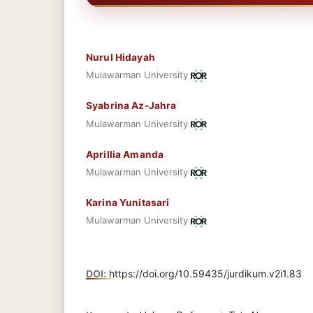
Nurul Hidayah
Mulawarman University
Syabrina Az-Jahra
Mulawarman University
Aprillia Amanda
Mulawarman University
Karina Yunitasari
Mulawarman University
DOI:
https://doi.org/10.59435/jurdikum.v2i1.83