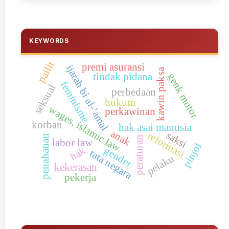
KEYWORDS
pailit
premi asuransi
ijarah bi al-’amal
kawin paksa
tindak pidana
genk motor
feminisme
seksual
perbedaan
hukum
wages, islamic law
perkawinan
korban
hak asai manusia
anak
saksi
reformasi
penahanan
peraturan
labor law
pinjol
gender
hak
tata negara
pelaku
kekerasan
pekerja