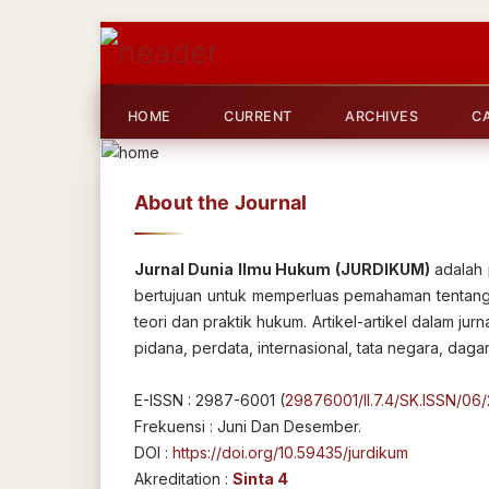
HOME
CURRENT
ARCHIVES
C
About the Journal
Jurnal Dunia Ilmu Hukum (JURDIKUM)
adalah p
bertujuan untuk memperluas pemahaman tentang
teori dan praktik hukum. Artikel-artikel dalam j
pidana, perdata, internasional, tata negara, daga
E-ISSN : 2987-6001 (
29876001/II.7.4/SK.ISSN/06
Frekuensi : Juni Dan Desember.
DOI :
https://doi.org/10.59435/jurdikum
Akreditation :
Sinta 4