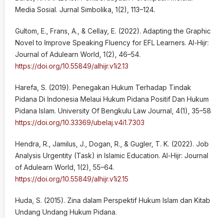
Media Sosial. Jurnal Simbolika, 1(2), 113–124.
Gultom, E., Frans, A., & Cellay, E. (2022). Adapting the Graphic
Novel to Improve Speaking Fluency for EFL Learners. Al-Hijr:
Journal of Adulearn World, 1(2), 46–54.
https://doi.org/10.55849/alhijr.v1i2.13
Harefa, S. (2019). Penegakan Hukum Terhadap Tindak
Pidana Di Indonesia Melaui Hukum Pidana Positif Dan Hukum
Pidana Islam. University Of Bengkulu Law Journal, 4(1), 35–58
https://doi.org/10.33369/ubelaj.v4i1.7303
Hendra, R., Jamilus, J., Dogan, R., & Gugler, T. K. (2022). Job
Analysis Urgentity (Task) in Islamic Education. Al-Hijr: Journal
of Adulearn World, 1(2), 55–64.
https://doi.org/10.55849/alhijr.v1i2.15
Huda, S. (2015). Zina dalam Perspektif Hukum Islam dan Kitab
Undang Undang Hukum Pidana.