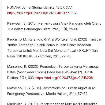
HUNAFA: Jurnal Studia Islamika, 12(2), 377.
https://doi.org/10.24239/jsi.v12i2.401.377-397
Kaawoan, S. (2015). Pemerkosaan Anak Kandung oleh Orang
Tua dalam Pandangan Islam. Irfani, 11(1), 29310.
Kaudis, D. M., Karamoy, R. V, & Wongkar, V. A. (2021). Tinjauan
Yuridis Terhadap Pelaku Pembunuhan Dalam Keadaan
Terpaksa Untuk Membela Diri Menurut Pasal 49 KUHP Dan
Pasal 338 KUHP. Lex Crimen, 12(1), 29–40.
Marselino, R. (2020). Pembelaan Terpaksa yang Melampaui
Batas (Noodweer Exces) Pada Pasal 49 Ayat (2). Jurist-
Diction, 3(2), 633.
https://doi.org/10.20473/jd.v3i2.18208
Matompo, O. S. (2014). Restrictions on Human Rights in an
Emergency Perspective. Media Hukum, 21(1), 57–72.
Mudinillah, A. (2019). Pengembangan Multi media Interaktif