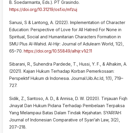
B. Soedarmanta, Eds.). PT Grasindo.
https://doi.org/10.31219/osf.io/mfzuj
Sanusi, S & Lantong, A. (2022). Implementation of Character
Education: Perspective of Love for All Hatred For None in
Spiritual, Social and Humanitarian Characters Formation in
SMU Plus Al-Wahid. Al-Hijr: Journal of Adulearn World, 1(2),
65–70.
https://doi.org/10.55849/alhijr.v1i2.11
Sibarani, R., Suhendra Pardede, T., Hussi, Y. F., & Alhakim, A.
(2021). Kajıan Hukum Terhadap Korban Pemerkosaan:
Perspektıf Hukum dı Indonesıa. Journal.Uib.Ac.Id, 1(1), 719–
727.
Sidik, Z., Santoso, A. D., & Annisa, D. W. (2020). Tinjauan Fiqh
Jinayat Dan Hukum Pidana Terhadap Pembelaan Terpaksa
Yang Melampaui Batas Dalam Tindak Kejahatan. SYARI’AH:
Journal of Indonesian Comparative of Syari’ah Law, 3(2),
207–218.