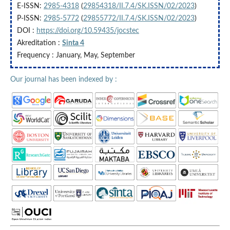
E-ISSN:
2985-4318
(
29854318/II.7.4/SK.ISSN/02/2023
)
P-ISSN:
2985-5772
(
29855772/II.7.4/SK.ISSN/02/2023
)
DOI :
https://doi.org/10.59435/jocstec
Akreditation :
Sinta 4
Frequency : January, May, September
Our journal has been indexed by :