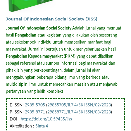
Journal Of Indonesian Social Society (JISS)
Journal Of Indonesian Social Society
Adalah jurnal yang memuat
hasil
Pengabdian
atau kegiatan yang dilakukan oleh seseorang
atau sekelompok individu untuk memberikan manfaat bagi
masyarakat. Jurnal ini bertujuan untuk menyebarluaskan hasil
Pengabdian Kepada masyarakat (PKM)
yang dapat dijadikan
sebagai referensi atau sumber informasi bagi masyarakat dan
pihak lain yang berkepentingan. dalam jurnal ini akan
menggabungkan beberapa bidang ilmu yang berbeda atau
multidisiplin ilmu untuk memecahkan masalah atau menjawab
pertanyaan yang lebih kompleks.
E-ISSN:
2985-5705
(
29855705/II.7.4/SK.ISSN/02/2023
)
P-ISSN:
2985-8771
(
29858771/II.7.4/SK.ISSN/03/2023
)
DOI :
https://doi.org/10.59435/jiss
Akreditation :
Sinta 4