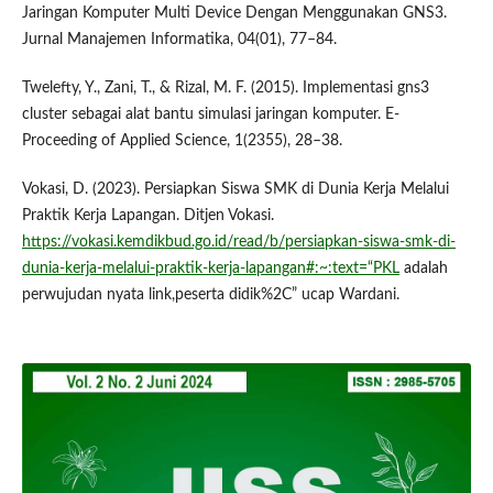
Jaringan Komputer Multi Device Dengan Menggunakan GNS3.
Jurnal Manajemen Informatika, 04(01), 77–84.
Twelefty, Y., Zani, T., & Rizal, M. F. (2015). Implementasi gns3
cluster sebagai alat bantu simulasi jaringan komputer. E-
Proceeding of Applied Science, 1(2355), 28–38.
Vokasi, D. (2023). Persiapkan Siswa SMK di Dunia Kerja Melalui
Praktik Kerja Lapangan. Ditjen Vokasi.
https://vokasi.kemdikbud.go.id/read/b/persiapkan-siswa-smk-di-
dunia-kerja-melalui-praktik-kerja-lapangan#:~:text=“PKL
adalah
perwujudan nyata link,peserta didik%2C” ucap Wardani.