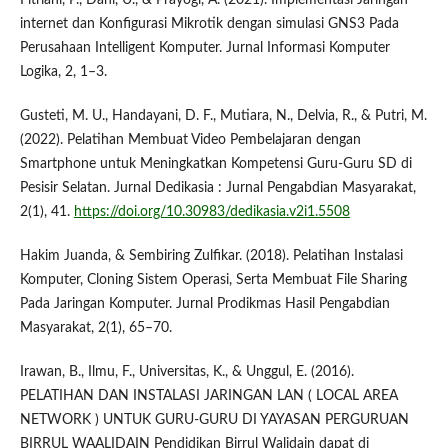
internet dan Konfigurasi Mikrotik dengan simulasi GNS3 Pada
Perusahaan Intelligent Komputer. Jurnal Informasi Komputer
Logika, 2, 1–3.
Gusteti, M. U., Handayani, D. F., Mutiara, N., Delvia, R., & Putri, M.
(2022). Pelatihan Membuat Video Pembelajaran dengan
Smartphone untuk Meningkatkan Kompetensi Guru-Guru SD di
Pesisir Selatan. Jurnal Dedikasia : Jurnal Pengabdian Masyarakat,
2(1), 41.
https://doi.org/10.30983/dedikasia.v2i1.5508
Hakim Juanda, & Sembiring Zulfikar. (2018). Pelatihan Instalasi
Komputer, Cloning Sistem Operasi, Serta Membuat File Sharing
Pada Jaringan Komputer. Jurnal Prodikmas Hasil Pengabdian
Masyarakat, 2(1), 65–70.
Irawan, B., Ilmu, F., Universitas, K., & Unggul, E. (2016).
PELATIHAN DAN INSTALASI JARINGAN LAN ( LOCAL AREA
NETWORK ) UNTUK GURU-GURU DI YAYASAN PERGURUAN
BIRRUL WAALIDAIN Pendidikan Birrul Walidain dapat di