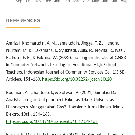
REFERENCES
Amrizal, Khomarudin, A. N., Jamaluddin, Jingga, T. Z., Hendra,
Nurtam, M. R., Laksmana, I., Syukriadi, Aulia, R., Novita, R., Nazli,
R., Putri, E. E., & Febrina, W. (2022). Training on the Use of GNS3
in Computer Networks Learning for Vocational High School
Teachers. Indonesian Journal of Community Services Cel, 1(3 SE-
Articles), 151–160.
https://doi.org/10.33292/ijcsc.v1i3.20
Budiman, A. I., Santoso, I., & Sofwan, A. (2021). Simulasi Dan
Analisis Jaringan Undipconnect Fakultas Teknik Universitas
Diponegoro Menggunakan Gns3. Transient: Jurnal Ilmiah Teknik
Elektro, 10(1), 154–163.
https://doi.org/10.14710/transient.v10i1.154-163
Fitriani, P., Dani, U., & Prayogi, A. (2021). Implementasi Jaringan