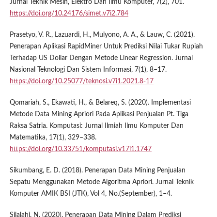
Jurnal Teknik Mesin, Elektro Dan Ilmu Komputer, 7(2), 701.
https://doi.org/10.24176/simet.v7i2.784
Prasetyo, V. R., Lazuardi, H., Mulyono, A. A., & Lauw, C. (2021).
Penerapan Aplikasi RapidMiner Untuk Prediksi Nilai Tukar Rupiah
Terhadap US Dollar Dengan Metode Linear Regression. Jurnal
Nasional Teknologi Dan Sistem Informasi, 7(1), 8–17.
https://doi.org/10.25077/teknosi.v7i1.2021.8-17
Qomariah, S., Ekawati, H., & Belareq, S. (2020). Implementasi
Metode Data Mining Apriori Pada Aplikasi Penjualan Pt. Tiga
Raksa Satria. Komputasi: Jurnal Ilmiah Ilmu Komputer Dan
Matematika, 17(1), 329–338.
https://doi.org/10.33751/komputasi.v17i1.1747
Sikumbang, E. D. (2018). Penerapan Data Mining Penjualan
Sepatu Menggunakan Metode Algoritma Apriori. Jurnal Teknik
Komputer AMIK BSI (JTK), Vol 4, No.(September), 1–4.
Silalahi, N. (2020). Penerapan Data Mining Dalam Prediksi