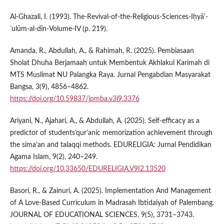
Al-Ghazali, I. (1993). The-Revival-of-the-Religious-Sciences-Iḥyāʾ-
ʿulūm-al-dīn-Volume-IV (p. 219).
Amanda, R., Abdullah, A., & Rahimah, R. (2025). Pembiasaan
Sholat Dhuha Berjamaah untuk Membentuk Akhlakul Karimah di
MTS Muslimat NU Palangka Raya. Jurnal Pengabdian Masyarakat
Bangsa, 3(9), 4856–4862.
https://doi.org/10.59837/jpmba.v3i9.3376
Ariyani, N., Ajahari, A., & Abdullah, A. (2025). Self-efficacy as a
predictor of students’qur’anic memorization achievement through
the sima’an and talaqqi methods. EDURELIGIA: Jurnal Pendidikan
Agama Islam, 9(2), 240–249.
https://doi.org/10.33650/EDURELIGIA.V9I2.13520
Basori, R., & Zainuri, A. (2025). Implementation And Management
of A Love-Based Curriculum in Madrasah Ibtidaiyah of Palembang.
JOURNAL OF EDUCATIONAL SCIENCES, 9(5), 3731–3743.