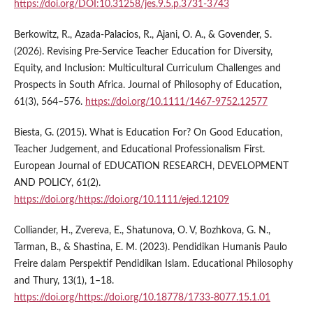
https://doi.org/DOI:10.31258/jes.9.5.p.3731-3743
Berkowitz, R., Azada-Palacios, R., Ajani, O. A., & Govender, S.
(2026). Revising Pre-Service Teacher Education for Diversity,
Equity, and Inclusion: Multicultural Curriculum Challenges and
Prospects in South Africa. Journal of Philosophy of Education,
61(3), 564–576.
https://doi.org/10.1111/1467-9752.12577
Biesta, G. (2015). What is Education For? On Good Education,
Teacher Judgement, and Educational Professionalism First.
European Journal of EDUCATION RESEARCH, DEVELOPMENT
AND POLICY, 61(2).
https://doi.org/https://doi.org/10.1111/ejed.12109
Colliander, H., Zvereva, E., Shatunova, O. V, Bozhkova, G. N.,
Tarman, B., & Shastina, E. M. (2023). Pendidikan Humanis Paulo
Freire dalam Perspektif Pendidikan Islam. Educational Philosophy
and Thury, 13(1), 1–18.
https://doi.org/https://doi.org/10.18778/1733-8077.15.1.01