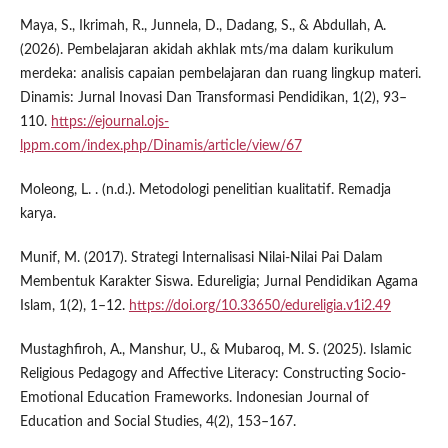
Maya, S., Ikrimah, R., Junnela, D., Dadang, S., & Abdullah, A.
(2026). Pembelajaran akidah akhlak mts/ma dalam kurikulum
merdeka: analisis capaian pembelajaran dan ruang lingkup materi.
Dinamis: Jurnal Inovasi Dan Transformasi Pendidikan, 1(2), 93–
110.
https://ejournal.ojs-
lppm.com/index.php/Dinamis/article/view/67
Moleong, L. . (n.d.). Metodologi penelitian kualitatif. Remadja
karya.
Munif, M. (2017). Strategi Internalisasi Nilai-Nilai Pai Dalam
Membentuk Karakter Siswa. Edureligia; Jurnal Pendidikan Agama
Islam, 1(2), 1–12.
https://doi.org/10.33650/edureligia.v1i2.49
Mustaghfiroh, A., Manshur, U., & Mubaroq, M. S. (2025). Islamic
Religious Pedagogy and Affective Literacy: Constructing Socio-
Emotional Education Frameworks. Indonesian Journal of
Education and Social Studies, 4(2), 153–167.