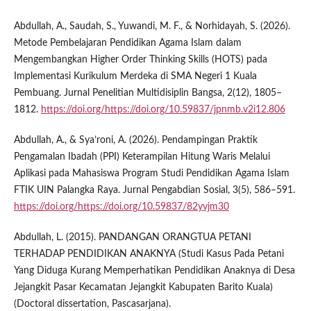
Abdullah, A., Saudah, S., Yuwandi, M. F., & Norhidayah, S. (2026).
Metode Pembelajaran Pendidikan Agama Islam dalam
Mengembangkan Higher Order Thinking Skills (HOTS) pada
Implementasi Kurikulum Merdeka di SMA Negeri 1 Kuala
Pembuang. Jurnal Penelitian Multidisiplin Bangsa, 2(12), 1805–
1812.
https://doi.org/https://doi.org/10.59837/jpnmb.v2i12.806
Abdullah, A., & Sya’roni, A. (2026). Pendampingan Praktik
Pengamalan Ibadah (PPI) Keterampilan Hitung Waris Melalui
Aplikasi pada Mahasiswa Program Studi Pendidikan Agama Islam
FTIK UIN Palangka Raya. Jurnal Pengabdian Sosial, 3(5), 586–591.
https://doi.org/https://doi.org/10.59837/82yvjm30
Abdullah, L. (2015). PANDANGAN ORANGTUA PETANI
TERHADAP PENDIDIKAN ANAKNYA (Studi Kasus Pada Petani
Yang Diduga Kurang Memperhatikan Pendidikan Anaknya di Desa
Jejangkit Pasar Kecamatan Jejangkit Kabupaten Barito Kuala)
(Doctoral dissertation, Pascasarjana).