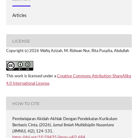
Articles
LICENSE
Copyright (c) 2026 Wafiq Azizah, M. Ridwan Nur, Rita Puspita, Abdullah
This work is licensed under a
Creative Commons Attribution-ShareAlike
4.0 International License
.
HOW TO CITE
Pembelajaran Akidah-Akhlak Dengan Pendekatan Kurikulum
Berbasis Cinta. (2026).
Jurnal Ilmiah Multidisiplin Nusantara
(JIMNU)
,
4
(2), 124-131.
https://doi.org/10.59435/jimnu.v4i2.684