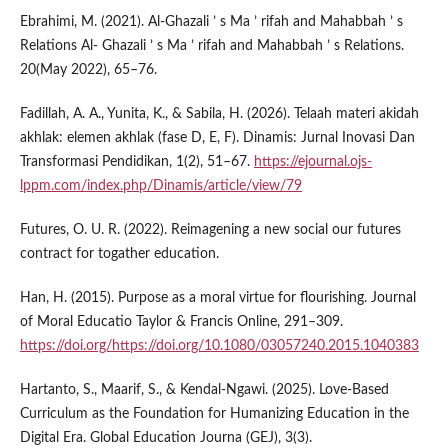
Ebrahimi, M. (2021). Al-Ghazali ’ s Ma ’ rifah and Mahabbah ’ s
Relations Al- Ghazali ’ s Ma ’ rifah and Mahabbah ’ s Relations.
20(May 2022), 65–76.
Fadillah, A. A., Yunita, K., & Sabila, H. (2026). Telaah materi akidah
akhlak: elemen akhlak (fase D, E, F). Dinamis: Jurnal Inovasi Dan
Transformasi Pendidikan, 1(2), 51–67.
https://ejournal.ojs-
lppm.com/index.php/Dinamis/article/view/79
Futures, O. U. R. (2022). Reimagening a new social our futures
contract for togather education.
Han, H. (2015). Purpose as a moral virtue for flourishing. Journal
of Moral Educatio Taylor & Francis Online, 291–309.
https://doi.org/https://doi.org/10.1080/03057240.2015.1040383
Hartanto, S., Maarif, S., & Kendal-Ngawi. (2025). Love-Based
Curriculum as the Foundation for Humanizing Education in the
Digital Era. Global Education Journa (GEJ), 3(3).