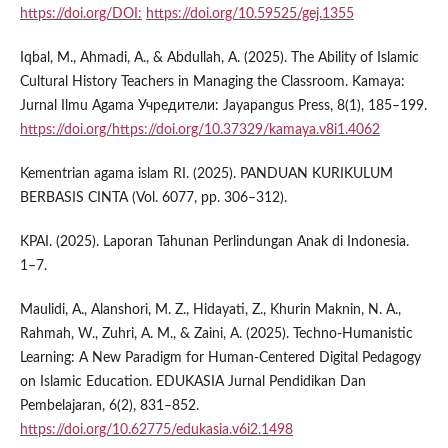
https://doi.org/DOI:
https://doi.org/10.59525/gej.1355
Iqbal, M., Ahmadi, A., & Abdullah, A. (2025). The Ability of Islamic
Cultural History Teachers in Managing the Classroom. Kamaya:
Jurnal Ilmu Agama Учредители: Jayapangus Press, 8(1), 185–199.
https://doi.org/https://doi.org/10.37329/kamaya.v8i1.4062
Kementrian agama islam RI. (2025). PANDUAN KURIKULUM
BERBASIS CINTA (Vol. 6077, pp. 306–312).
KPAI. (2025). Laporan Tahunan Perlindungan Anak di Indonesia.
1–7.
Maulidi, A., Alanshori, M. Z., Hidayati, Z., Khurin Maknin, N. A.,
Rahmah, W., Zuhri, A. M., & Zaini, A. (2025). Techno-Humanistic
Learning: A New Paradigm for Human-Centered Digital Pedagogy
on Islamic Education. EDUKASIA Jurnal Pendidikan Dan
Pembelajaran, 6(2), 831–852.
https://doi.org/10.62775/edukasia.v6i2.1498