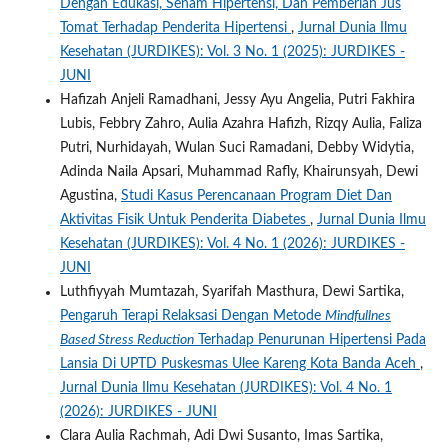
Dengan Edukasi, Senam Hipertensi, Dan Pemberian Jus
Tomat Terhadap Penderita Hipertensi
,
Jurnal Dunia Ilmu
Kesehatan (JURDIKES): Vol. 3 No. 1 (2025): JURDIKES -
JUNI
Hafizah Anjeli Ramadhani, Jessy Ayu Angelia, Putri Fakhira
Lubis, Febbry Zahro, Aulia Azahra Hafizh, Rizqy Aulia, Faliza
Putri, Nurhidayah, Wulan Suci Ramadani, Debby Widytia,
Adinda Naila Apsari, Muhammad Rafly, Khairunsyah, Dewi
Agustina,
Studi Kasus Perencanaan Program Diet Dan
Aktivitas Fisik Untuk Penderita Diabetes
,
Jurnal Dunia Ilmu
Kesehatan (JURDIKES): Vol. 4 No. 1 (2026): JURDIKES -
JUNI
Luthfiyyah Mumtazah, Syarifah Masthura, Dewi Sartika,
Pengaruh Terapi Relaksasi Dengan Metode
Mindfullnes
Based Stress Reduction
Terhadap Penurunan Hipertensi Pada
Lansia Di UPTD Puskesmas Ulee Kareng Kota Banda Aceh
,
Jurnal Dunia Ilmu Kesehatan (JURDIKES): Vol. 4 No. 1
(2026): JURDIKES - JUNI
Clara Aulia Rachmah, Adi Dwi Susanto, Imas Sartika,