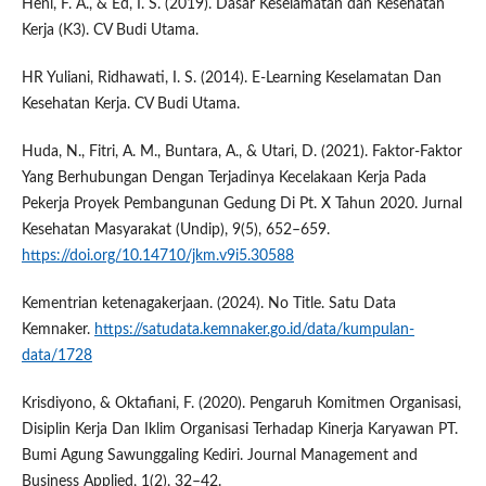
Heni, F. A., & Ed, I. S. (2019). Dasar Keselamatan dan Kesehatan
Kerja (K3). CV Budi Utama.
HR Yuliani, Ridhawati, I. S. (2014). E-Learning Keselamatan Dan
Kesehatan Kerja. CV Budi Utama.
Huda, N., Fitri, A. M., Buntara, A., & Utari, D. (2021). Faktor-Faktor
Yang Berhubungan Dengan Terjadinya Kecelakaan Kerja Pada
Pekerja Proyek Pembangunan Gedung Di Pt. X Tahun 2020. Jurnal
Kesehatan Masyarakat (Undip), 9(5), 652–659.
https://doi.org/10.14710/jkm.v9i5.30588
Kementrian ketenagakerjaan. (2024). No Title. Satu Data
Kemnaker.
https://satudata.kemnaker.go.id/data/kumpulan-
data/1728
Krisdiyono, & Oktafiani, F. (2020). Pengaruh Komitmen Organisasi,
Disiplin Kerja Dan Iklim Organisasi Terhadap Kinerja Karyawan PT.
Bumi Agung Sawunggaling Kediri. Journal Management and
Business Applied, 1(2), 32–42.