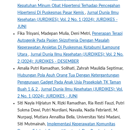
Kepatuhan Minum Obat Hipertensi Terhadap Pencegahan
Hipertensi Di Puskesmas Pasar Kemis
,
Jurnal Dunia Ilmu
Kesehatan (JURDIKES): Vol. 2 No. 1 (2024): JURDIKES -
JUNI
Fika Trisyani, Madepan Mulia, Deni Metri,
Penerapan Terapi
Autogenik Pada Pasien Skizofrenia Dengan Masalah
Keperawatan Ansietas Di Puskesmas Kotabumi ILampung
Utara
,
Jurnal Dunia Ilmu Kesehatan (JURDIKES): Vol. 2 No.
2 (2024): JURDIKES - DESEMBER
Amalia Putri Ramadhan, Solihati, Zahrah Maulidia Septimar,
Hubungan Pola Asuh Orang Tua Dengan Ketergantungan
Penggunaan Gadget Pada Anak Usia Prasekolah TK Taman
Buah 1 & 2
,
Jurnal Dunia Ilmu Kesehatan (JURDIKES): Vol.
2 No. 1 (2024): JURDIKES - JUNI
Siti Nayla Hijriatun N, Rizki Ramadhan, Ria Resti Fauzi, Putri
Sukma Dewi, Putri Nurdiani, Navalia, Nadia Febrianti, M.
Nurpaqi, Mutiara Annallisa Bella, Universitas Yatsi Madani,
Siti Mutmainah,
Implementasi Keperawatan Komunitas