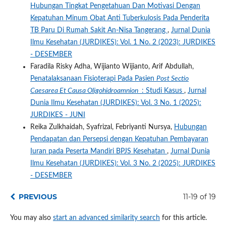
Hubungan Tingkat Pengetahuan Dan Motivasi Dengan
Kepatuhan Minum Obat Anti Tuberkulosis Pada Penderita
TB Paru Di Rumah Sakit An-Nisa Tangerang
,
Jurnal Dunia
Ilmu Kesehatan (JURDIKES): Vol. 1 No. 2 (2023): JURDIKES
- DESEMBER
Faradila Risky Adha, Wijianto Wijianto, Arif Abdullah,
Penatalaksanaan Fisioterapi Pada Pasien
Post Sectio
Caesarea Et Causa Oligohidroamnion
: Studi Kasus
,
Jurnal
Dunia Ilmu Kesehatan (JURDIKES): Vol. 3 No. 1 (2025):
JURDIKES - JUNI
Reika Zulkhaidah, Syafrizal, Febriyanti Nursya,
Hubungan
Pendapatan dan Persepsi dengan Kepatuhan Pembayaran
Iuran pada Peserta Mandiri BPJS Kesehatan
,
Jurnal Dunia
Ilmu Kesehatan (JURDIKES): Vol. 3 No. 2 (2025): JURDIKES
- DESEMBER
PREVIOUS
11-19 of 19
You may also
start an advanced similarity search
for this article.