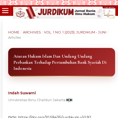
HOME
/
ARCHIVES
/
VOL. 1 NO. 1 (2023): JURDIKUM - JUNI
/
Articles
Aturan Hukum Islam Dan Undang Undang
Perbankan Terhadap Pertumbuhan Bank Syariah Di
Indonesia
Indah Suwarni
Universitas Ibnu Chaldun Jakarta
DOI:
https://doi.org/10.59435/jurdikum.v1i1.92