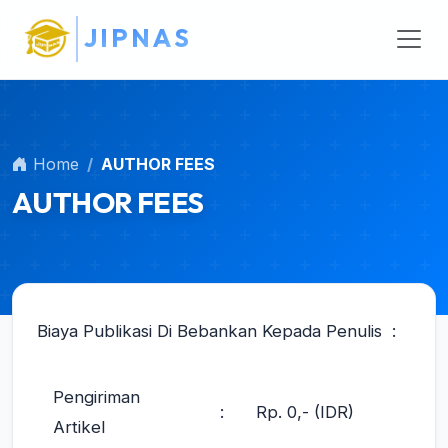
Main Navigation
J
I
P
N
A
S
Main Content
Sidebar
Home
AUTHOR FEES
AUTHOR FEES
Biaya Publikasi Di Bebankan Kepada Penulis :
Pengiriman
:
Rp. 0,- (IDR)
Artikel