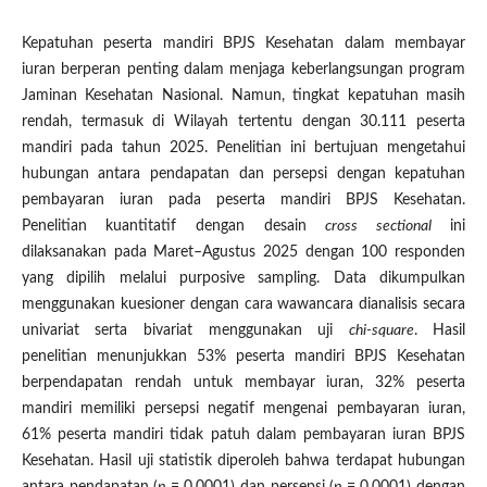
Kepatuhan peserta mandiri BPJS Kesehatan dalam membayar
iuran berperan penting dalam menjaga keberlangsungan program
Jaminan Kesehatan Nasional. Namun, tingkat kepatuhan masih
rendah, termasuk di Wilayah tertentu dengan 30.111 peserta
mandiri pada tahun 2025. Penelitian ini bertujuan mengetahui
hubungan antara pendapatan dan persepsi dengan kepatuhan
pembayaran iuran pada peserta mandiri BPJS Kesehatan.
Penelitian kuantitatif dengan desain
cross sectional
ini
dilaksanakan pada Maret–Agustus 2025 dengan 100 responden
yang dipilih melalui purposive sampling. Data dikumpulkan
menggunakan kuesioner dengan cara wawancara dianalisis secara
univariat serta bivariat menggunakan uji
chi-square
. Hasil
penelitian menunjukkan 53% peserta mandiri BPJS Kesehatan
berpendapatan rendah untuk membayar iuran, 32% peserta
mandiri memiliki persepsi negatif mengenai pembayaran iuran,
61% peserta mandiri tidak patuh dalam pembayaran iuran BPJS
Kesehatan. Hasil uji statistik diperoleh bahwa terdapat hubungan
antara pendapatan (
p
= 0,0001) dan persepsi (
p
= 0,0001) dengan