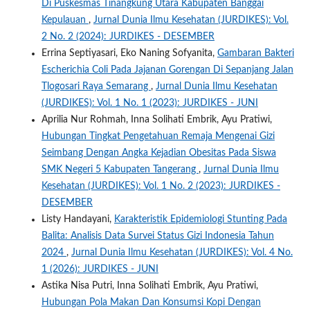
Di Puskesmas Tinangkung Utara Kabupaten Banggai
Kepulauan
,
Jurnal Dunia Ilmu Kesehatan (JURDIKES): Vol.
2 No. 2 (2024): JURDIKES - DESEMBER
Errina Septiyasari, Eko Naning Sofyanita,
Gambaran Bakteri
Escherichia Coli Pada Jajanan Gorengan Di Sepanjang Jalan
Tlogosari Raya Semarang
,
Jurnal Dunia Ilmu Kesehatan
(JURDIKES): Vol. 1 No. 1 (2023): JURDIKES - JUNI
Aprilia Nur Rohmah, Inna Solihati Embrik, Ayu Pratiwi,
Hubungan Tingkat Pengetahuan Remaja Mengenai Gizi
Seimbang Dengan Angka Kejadian Obesitas Pada Siswa
SMK Negeri 5 Kabupaten Tangerang
,
Jurnal Dunia Ilmu
Kesehatan (JURDIKES): Vol. 1 No. 2 (2023): JURDIKES -
DESEMBER
Listy Handayani,
Karakteristik Epidemiologi Stunting Pada
Balita: Analisis Data Survei Status Gizi Indonesia Tahun
2024
,
Jurnal Dunia Ilmu Kesehatan (JURDIKES): Vol. 4 No.
1 (2026): JURDIKES - JUNI
Astika Nisa Putri, Inna Solihati Embrik, Ayu Pratiwi,
Hubungan Pola Makan Dan Konsumsi Kopi Dengan