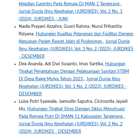
Kejadian Gastritis Pada Remaja Di MAN 1 Tangerang
,
Jurnal Dunia Ilmu Kesehatan (JURDIKES): Vol. 2 No. 1
(2024): JURDIKES - JUNI
Nadia Prayani Azzahra, Gusni Rahma, Nurul Prihastita
Rizyana,
Hubungan Kualitas Pelayanan dan Fasilitas Dengan
Kepuasan Pasien Rawat Jalan di Puskesmas
,
Jurnal Dunia
Ilmu Kesehatan (JURDIKES): Vol. 3 No. 2 (2025): JURDIKES
- DESEMBER
Dea Ananda, Adi Dwi Susanto, Imas Sartika,
Hubungan
Tingkat Pengetahuan Dengan Pelaksanaan Sanitasi STBM
Di Desa Rajeg Mulya Tahun 2023
,
Jurnal Dunia Ilmu
Kesehatan (JURDIKES): Vol. 1 No. 2 (2023): JURDIKES -
DESEMBER
Luisa Putri Syawalia, Jaenudin Saputra, Cicirosnita Jayadi
Idu,
Hubungan Tingkat Stres Dengan Siklus Menstruasi
Pada Remaja Putri Di SMAN 11 Kabupaten Tangerang
,
Jurnal Dunia Ilmu Kesehatan (JURDIKES): Vol. 2 No. 2
(2024): JURDIKES - DESEMBER