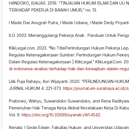
HANDOKO, IGALIAS. 2019. “TINJAUAN HUKUM ISLAM DAN UU
TERHADAP PEKERJA DI BAWAH UMUR,” no. 13.
I Made Dwi Anugrah Putra, I Made Udiana, I Made Dedy Priyant
ILO. 2002. Menanggulangi Pekerja Anak : Panduan Untuk Peng
KlikLegal.com. 2023. “No TitlePerlindungan Hukum Pekerja Lep
Regulasi Ketenagakerjaan Sumber: Perlindungan Hukum Pekerja
Dalam Regulasi Ketenagakerjaan | KlikLegal.” KlikLegal.Com. 2
di-indonesia-analisis-terhadap-hak-dan-kewajiban-dalam-regu
Lilik Puja Rahayu, Asri Wijayanti. 2020. “PERLINDUNGAN H
JURNAL HUKUM 4: 221–373.
https://journal.um-surabaya.ac.id/J
Prabowo, Wahyu, Suwandoko Suwandoko, and Rena Radityawa
Pemenuhan Hak Tenaga Kerja Akibat Kecelakaan Kerja Di Kabupa
Vol. 9.
https://doi.org/10.32699/syariati.v9i1.4542
.
Renata, I Gede Edwin, Fakultas Hukum, and Universitas Ud