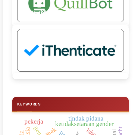
KEYWORDS
tindak pidana
pekerja
ketidaksetaraan gender
gender
anak