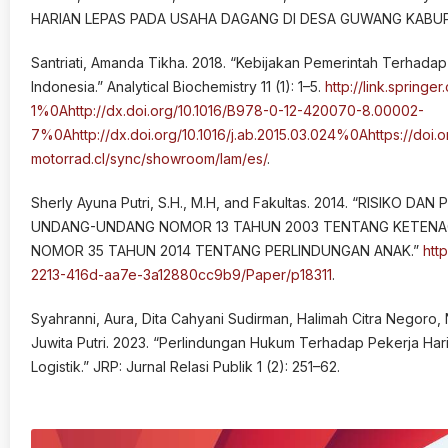
HARIAN LEPAS PADA USAHA DAGANG DI DESA GUWANG KABUPAT
Santriati, Amanda Tikha. 2018. “Kebijakan Pemerintah Terhada
Indonesia.” Analytical Biochemistry 11 (1): 1–5.
http://link.spring
1%0Ahttp://dx.doi.org/10.1016/B978-0-12-420070-8.00002-
7%0Ahttp://dx.doi.org/10.1016/j.ab.2015.03.024%0Ahttps://doi
motorrad.cl/sync/showroom/lam/es/
.
Sherly Ayuna Putri, S.H., M.H, and Fakultas. 2014. “RISIK
UNDANG-UNDANG NOMOR 13 TAHUN 2003 TENTANG KETEN
NOMOR 35 TAHUN 2014 TENTANG PERLINDUNGAN ANAK.”
htt
2213-416d-aa7e-3a12880cc9b9/Paper/p18311
.
Syahranni, Aura, Dita Cahyani Sudirman, Halimah Citra Negoro, Nab
Juwita Putri. 2023. “Perlindungan Hukum Terhadap Pekerja H
Logistik.” JRP: Jurnal Relasi Publik 1 (2): 251–62.