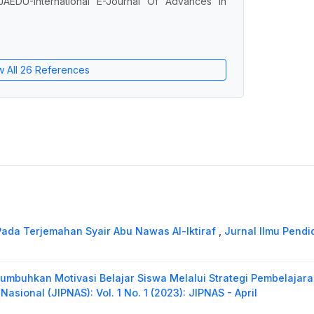
JAEDU-International E-Journal Of Advances In
w All 26 References
Pada Terjemahan Syair Abu Nawas Al-Iktiraf
,
Jurnal Ilmu Pendid
numbuhkan Motivasi Belajar Siswa Melalui Strategi Pembelajar
Nasional (JIPNAS): Vol. 1 No. 1 (2023): JIPNAS - April