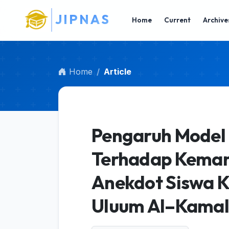
Main Navigation
J
I
P
N
A
S
Main Content
Home
Current
Archive
Sidebar
Home
Article
Pengaruh Model
Terhadap Kemam
Anekdot Siswa K
Uluum Al–Kamal