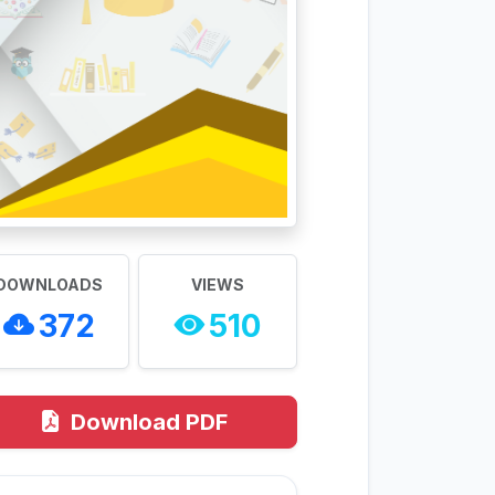
DOWNLOADS
VIEWS
372
510
Download PDF