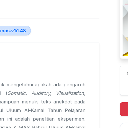
pnas.v1i1.48
untuk mengetahui apakah ada pengaruh
I (
Somatic, Auditory, Visualization,
mampuan menulis teks anekdot pada
l Uluum Al-Kamal Tahun Pelajaran
an ini adalah penelitian eksperimen.
h siswa X MAS Bahrul Uluum Al-Kamal