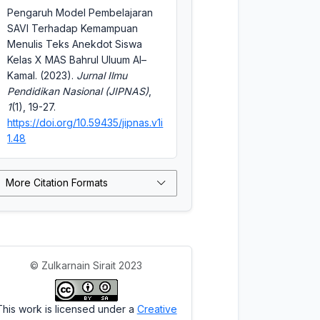
Pengaruh Model Pembelajaran
SAVI Terhadap Kemampuan
Menulis Teks Anekdot Siswa
Kelas X MAS Bahrul Uluum Al–
Kamal. (2023).
Jurnal Ilmu
Pendidikan Nasional (JIPNAS)
,
1
(1), 19-27.
https://doi.org/10.59435/jipnas.v1i
1.48
More Citation Formats
© Zulkarnain Sirait 2023
This work is licensed under a
Creative