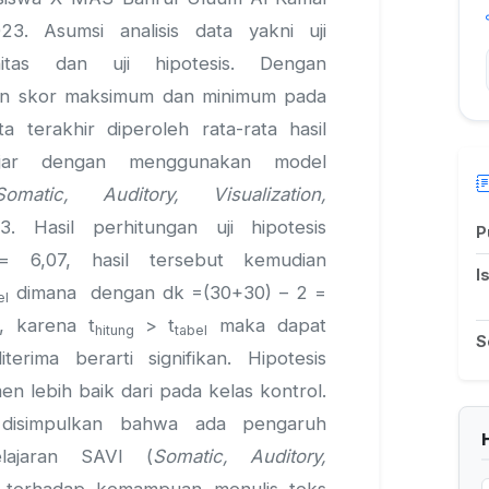
3. Asumsi analisis data yakni uji
nitas dan uji hipotesis. Dengan
n skor maksimum dan minimum pada
ata terakhir diperoleh rata-rata hasil
ajar dengan menggunakan model
Somatic, Auditory, Visualization,
3. Hasil perhitungan uji hipotesis
P
 6,07, hasil tersebut kemudian
I
dimana dengan dk =(30+30) – 2 =
el
, karena t
> t
maka dapat
hitung
tabel
S
erima berarti signifikan. Hipotesis
n lebih baik dari pada kelas kontrol.
disimpulkan bahwa ada pengaruh
lajaran SAVI (
Somatic, Auditory,
 terhadap kemampuan menulis teks