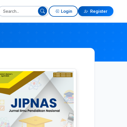
Login
Register