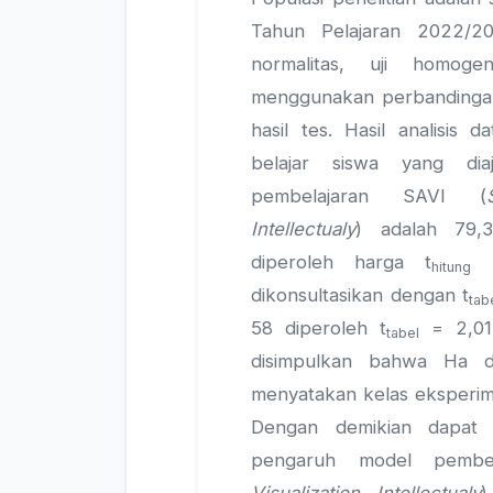
Tahun Pelajaran 2022/202
normalitas, uji homoge
menggunakan perbandinga
hasil tes. Hasil analisis d
belajar siswa yang di
pembelajaran SAVI (
Intellectualy
) adalah 79,3
diperoleh harga t
=
hitung
dikonsultasikan dengan t
tab
58 diperoleh t
= 2,01
tabel
disimpulkan bahwa Ha dit
menyatakan kelas eksperime
Dengan demikian dapat 
pengaruh model pembe
Visualization, Intellectualy
)