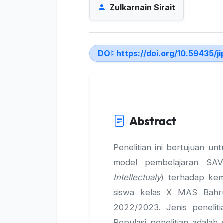
Zulkarnain Sirait
DOI:
https://doi.org/10.59435/ji
Abstract
Penelitian ini bertujuan 
model pembelajaran SAV
Intellectualy
) terhadap ke
siswa kelas X MAS Bahru
2022/2023. Jenis peneliti
Populasi penelitian adala