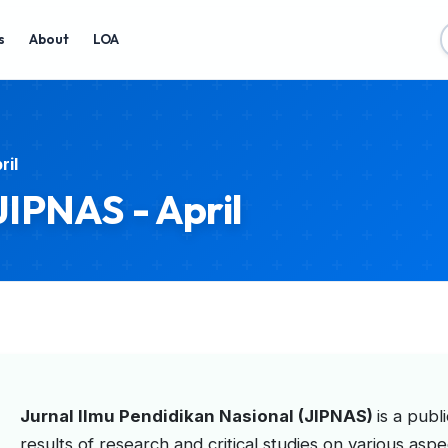
s
About
LOA
ril
 JIPNAS - April
Jurnal Ilmu Pendidikan Nasional (JIPNAS)
is a publ
results of research and critical studies on various aspe