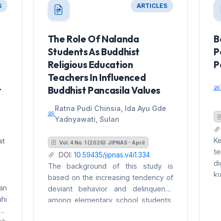
S
ARTICLES
The Role Of Nalanda
B
Students As Buddhist
P
Religious Education
P
Teachers In Influenced
r
Buddhist Pancasila Values
Ratna Pudi Chinsia, Ida Ayu Gde
Yadnyawati, Sulan
K
at
Vol. 4 No. 1 (2026): JIPNAS - April
t
DOI:
10.59435/jipnas.v4i1.334
d
The background of this study is
ku
based on the increasing tendency of
i
an
deviant behavior and delinquency
p
hi
among elementary school students,
m
an
which demands an early approach to
m