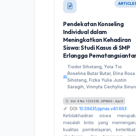
ARTICLE
Pendekatan Konseling
Individual dalam
Meningkatkan Kehadiran
Siswa: Studi Kasus di SMP
Erlangga Pematangsianta
Tiodor Sihotang, Yola Tio
Roselina Butar Butar, Elina Rosa
Sihotang, Fizka Yulia Justin
Saragih, Vinnyta Cechylia Sinur
Vol. 4 No. 1 (2026): JIPNAS - April
DOI:
10.59435/jipnas.v4i1.663
Ketidakhadiran siswa merupak
masalah kritis yang memengaru
kualitas pembelajaran, keterlibat