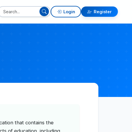
Login
Register
ication that contains the
cts of education, including