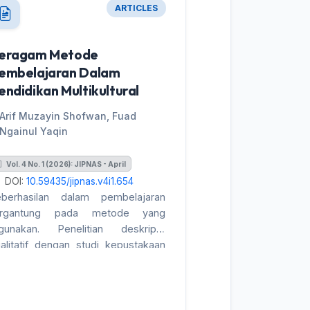
ARTICLES
eragam Metode
embelajaran Dalam
endidikan Multikultural
Arif Muzayin Shofwan, Fuad
Ngainul Yaqin
Vol. 4 No. 1 (2026): JIPNAS - April
DOI:
10.59435/jipnas.v4i1.654
eberhasilan dalam pembelajaran
ergantung pada metode yang
igunakan. Penelitian deskriptif
alitatif dengan studi kepustakaan
ni membahas beragam metode
embelajaran pendidikan
ultikultural. Teknik analisanya
enggunakan analisis isi dengan