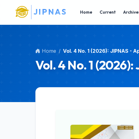
Main Navigation
J
I
P
N
A
S
Main Content
Home
Current
Archive
Sidebar
Home
Vol. 4 No. 1 (2026): JIPNAS - Ap
Vol. 4 No. 1 (2026):