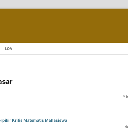
LOA
asar
9 
pikir Kritis Matematis Mahasiswa
4