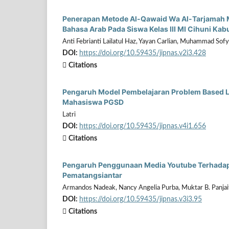
Penerapan Metode Al-Qawaid Wa Al-Tarjamah 
Bahasa Arab Pada Siswa Kelas III MI Cihuni Ka
Anti Febrianti Lailatul Haz, Yayan Carlian, Muhammad Sof
DOI:
https://doi.org/10.59435/jipnas.v2i3.428
Citations
Pengaruh Model Pembelajaran Problem Based
Mahasiswa PGSD
Latri
DOI:
https://doi.org/10.59435/jipnas.v4i1.656
Citations
Pengaruh Penggunaan Media Youtube Terhadap H
Pematangsiantar
Armandos Nadeak, Nancy Angelia Purba, Muktar B. Panjai
DOI:
https://doi.org/10.59435/jipnas.v3i3.95
Citations