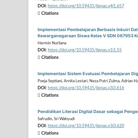
DOI:
https://doi.org/10.59435/jipnas.v4i1.657
Citations
Implementasi Pembelajaran Berbasis Inkuiri 
Kewarganegaraan Siswa Kelas V SDN 067953 K
Hermin Nurliana
DOI:
https://doi.org/10.59435/jipnas.v1i1.55
Citations
Implementasi Sistem Evaluasi Pembelajaran Dig
Poeja Septiani, Arnita Lestari, Neza Putri Zulma, Adrian Ha
DOI:
https://doi.org/10.59435/jipnas.v3i3.616
Citations
Pendidikan Literasi Digital Dasar sebagai Pen
Safrudin, Sri Wahyudi
DOI:
https://doi.org/10.59435/jipnas.v3i3.620
Citations