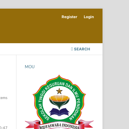
Register
Login
SEARCH
MOU
Items
0-47