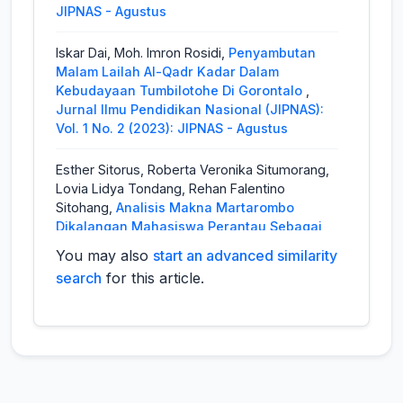
JIPNAS - Agustus
Iskar Dai, Moh. Imron Rosidi,
Penyambutan
Malam Lailah Al-Qadr Kadar Dalam
Kebudayaan Tumbilotohe Di Gorontalo
,
Jurnal Ilmu Pendidikan Nasional (JIPNAS):
Vol. 1 No. 2 (2023): JIPNAS - Agustus
Esther Sitorus, Roberta Veronika Situmorang,
Lovia Lidya Tondang, Rehan Falentino
Sitohang,
Analisis Makna Martarombo
Dikalangan Mahasiswa Perantau Sebagai
Upaya Menemukan Silsilah Kekerabatan
You may also
start an advanced similarity
Dalam Budaya Batak
,
Jurnal Ilmu
search
for this article.
Pendidikan Nasional (JIPNAS): Vol. 3 No. 3
(2025): JIPNAS - Desember