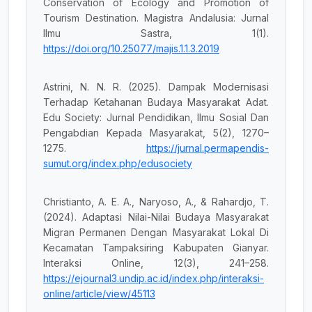
Conservation of Ecology and Promotion of
Tourism Destination. Magistra Andalusia: Jurnal
Ilmu Sastra, 1(1).
https://doi.org/10.25077/majis.1.1.3.2019
Astrini, N. N. R. (2025). Dampak Modernisasi
Terhadap Ketahanan Budaya Masyarakat Adat.
Edu Society: Jurnal Pendidikan, Ilmu Sosial Dan
Pengabdian Kepada Masyarakat, 5(2), 1270–
1275.
https://jurnal.permapendis-
sumut.org/index.php/edusociety
Christianto, A. E. A., Naryoso, A., & Rahardjo, T.
(2024). Adaptasi Nilai-Nilai Budaya Masyarakat
Migran Permanen Dengan Masyarakat Lokal Di
Kecamatan Tampaksiring Kabupaten Gianyar.
Interaksi Online, 12(3), 241–258.
https://ejournal3.undip.ac.id/index.php/interaksi-
online/article/view/45113