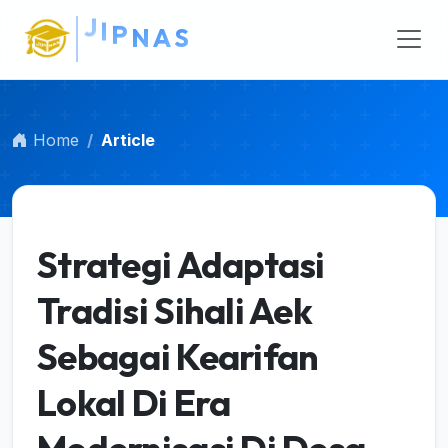
Main Navigation
Main Content
Sidebar
Home
Article
Strategi Adaptasi
Tradisi Sihali Aek
Sebagai Kearifan
Lokal Di Era