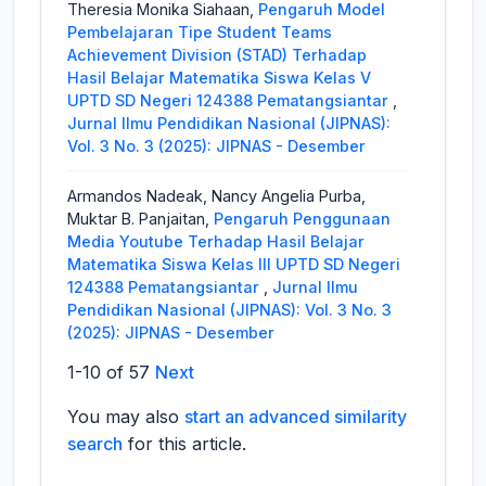
Theresia Monika Siahaan,
Pengaruh Model
Pembelajaran Tipe Student Teams
Achievement Division (STAD) Terhadap
Hasil Belajar Matematika Siswa Kelas V
UPTD SD Negeri 124388 Pematangsiantar
,
Jurnal Ilmu Pendidikan Nasional (JIPNAS):
Vol. 3 No. 3 (2025): JIPNAS - Desember
Armandos Nadeak, Nancy Angelia Purba,
Muktar B. Panjaitan,
Pengaruh Penggunaan
Media Youtube Terhadap Hasil Belajar
Matematika Siswa Kelas III UPTD SD Negeri
124388 Pematangsiantar
,
Jurnal Ilmu
Pendidikan Nasional (JIPNAS): Vol. 3 No. 3
(2025): JIPNAS - Desember
1-10 of 57
Next
Randy,
Pengaruh Penerapan Model Project
Based Learning Berbasis Youtube Terhadap
You may also
start an advanced similarity
Peningkatan Maharah Kalam Peserta Didik
search
for this article.
Kelas VIII SMP IT Makassar Islamic School
,
Jurnal Ilmu Pendidikan Nasional (JIPNAS):