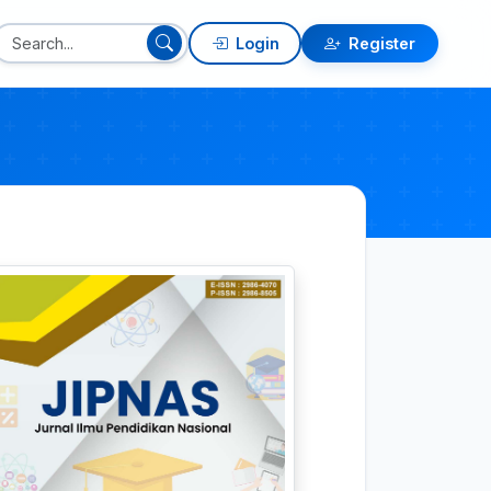
Login
Register