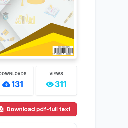
DOWNLOADS
VIEWS
131
311
Download pdf-full text