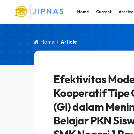
A
Main Navigation
S
Main Content
Home
Current
Archive
Sidebar
Home
Article
Efektivitas Mod
Kooperatif Tipe 
(GI) dalam Meni
Belajar PKN Sis