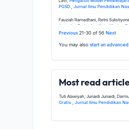
Latri,
Pengaruh Model Pembelajar
PGSD
,
Jurnal Ilmu Pendidikan Nasi
Fauziah Ramadhani, Retni Sulistiyo
Learning
Terhadap Keterlibatan S
JIPNAS - Agustus
Previous
21-30 of 56
Next
You may also
start an advanced 
Randy Randy,
Pengaruh Efikasi Dir
,
Jurnal Ilmu Pendidikan Nasional (
M. Erwin Fahrul Hakim,
Peningkatan 
Board Pada Siswa Kelas IVSDN Ka
JIPNAS - April
Most read article
Fita Dwi Ananta, Raysha Suhatman Pu
Pendidikan Di Sekolah Negeri
,
Jur
Tuti Alawiyah, Junaidi Junaidi, Darmu
Gratis
,
Jurnal Ilmu Pendidikan Nas
Nadira A. Jaya, Moh. Imron Rosidi,
S
(JIPNAS): Vol. 2 No. 2 (2024): JIP
Fika Ayu Ningtias, Retni Sulistiyonin