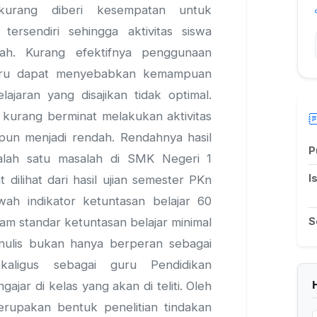
urang diberi kesempatan untuk
rsendiri sehingga aktivitas siswa
ah. Kurang efektifnya penggunaan
uru dapat menyebabkan kemampuan
ajaran yang disajikan tidak optimal.
 kurang berminat melakukan aktivitas
r pun menjadi rendah. Rendahnya hasil
P
alah satu masalah di SMK Negeri 1
I
t dilihat dari hasil ujian semester PKn
wah indikator ketuntasan belajar 60
am standar ketuntasan belajar minimal
S
penulis bukan hanya berperan sebagai
kaligus sebagai guru Pendidikan
ar di kelas yang akan di teliti. Oleh
merupakan bentuk penelitian tindakan