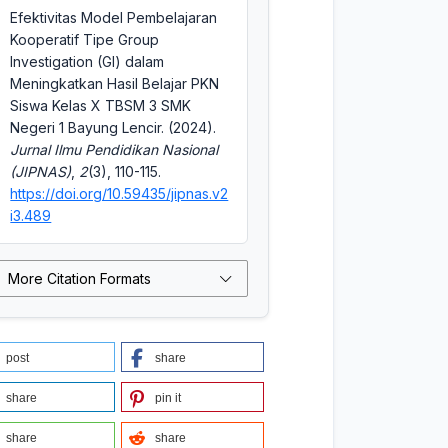
Efektivitas Model Pembelajaran
Kooperatif Tipe Group
Investigation (GI) dalam
Meningkatkan Hasil Belajar PKN
Siswa Kelas X TBSM 3 SMK
Negeri 1 Bayung Lencir. (2024).
Jurnal Ilmu Pendidikan Nasional
(JIPNAS)
,
2
(3), 110-115.
https://doi.org/10.59435/jipnas.v2
i3.489
More Citation Formats
post
share
share
pin it
share
share