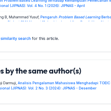
an Problem Based Learning terhadap Kemampuan Pemecahan 
onal (JIPNAS): Vol. 4 No. 1 (2026): JIPNAS - April
ning B, Muhammad Yusuf,
Pengaruh
Problem Based Learning
Berb
iswa Biologi SMA Negeri 11 Jambi
,
Jurnal Ilmu Pendidikan Nasion
similarity search
for this article.
i Terhadap Peningkatan Maharah Kalam Peserta Didik Kelas VII
JIPNAS): Vol. 3 No. 1 (2025): JIPNAS- April
Literasi Numerasi Porogapit Melalui Model Problem Based Lea
libanteng Kidul 01 Semarang
,
Jurnal Ilmu Pendidikan Nasional (J
s by the same author(s)
tri, Agus Lestari,
Dampak Sistem Zonasi Penerimaan Peserta Di
nal Ilmu Pendidikan Nasional (JIPNAS): Vol. 3 No. 1 (2025): JIPN
ji Darmuji,
Analisis Pengalaman Mahasiswa Menghadapi TOEIC 
ional (JIPNAS): Vol. 2 No. 3 (2024): JIPNAS - Desember
trategi dan Konsep Pengembangan Kompetensi Guru Sejarah
,
NAS - Agustus
g, Saparuddin,
Penerapan
Flipped Classroom
Dengan Model
Prob