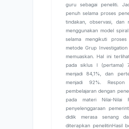
guru sebagai peneliti. Jad
penuh selama proses penel
tindakan, observasi, dan re
menggunakan model spiral d
selama mengikuti prose
metode Grup Investigatio
memuaskan. Hal ini terliha
pada siklus I (pertama) 
menjadi 84,1%, dan perte
menjadi 92%. Respon 
pembelajaran dengan pener
pada materi Nilai-Nilai
penyelenggaraan pemerin
didik merasa senang d
diterapkan penelitinHasil 