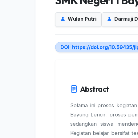
SMK Negeri 1 Ba
Wulan Putri
Darmuji D
DOI:
https://doi.org/10.59435/j
Abstract
Selama ini proses kegiatan
Bayung Lencir, proses pe
sedangkan siswa menden
Kegiatan belajar bersifat t