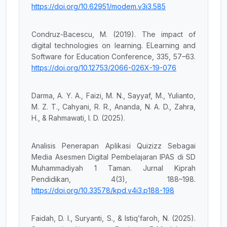
https://doi.org/10.62951/modem.v3i3.585
Condruz-Bacescu, M. (2019). The impact of
digital technologies on learning. ELearning and
Software for Education Conference, 335, 57–63.
https://doi.org/10.12753/2066-026X-19-076
Darma, A. Y. A., Faizi, M. N., Sayyaf, M., Yulianto,
M. Z. T., Cahyani, R. R., Ananda, N. A. D., Zahra,
H., & Rahmawati, I. D. (2025).
Analisis Penerapan Aplikasi Quizizz Sebagai
Media Asesmen Digital Pembelajaran IPAS di SD
Muhammadiyah 1 Taman. Jurnal Kiprah
Pendidikan, 4(3), 188–198.
https://doi.org/10.33578/kpd.v4i3.p188-198
Faidah, D. I., Suryanti, S., & Istiq’faroh, N. (2025).