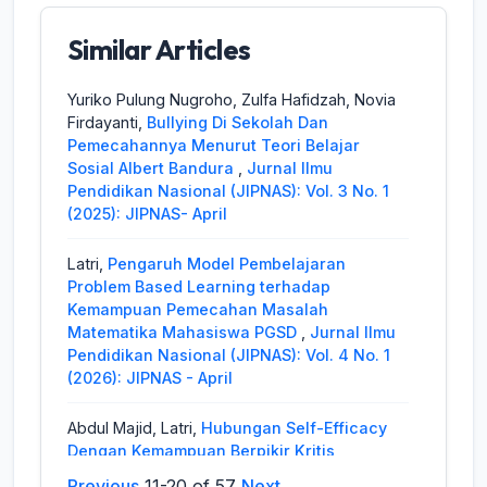
Similar Articles
Yuriko Pulung Nugroho, Zulfa Hafidzah, Novia
Firdayanti,
Bullying Di Sekolah Dan
Pemecahannya Menurut Teori Belajar
Sosial Albert Bandura
,
Jurnal Ilmu
Pendidikan Nasional (JIPNAS): Vol. 3 No. 1
(2025): JIPNAS- April
Latri,
Pengaruh Model Pembelajaran
Problem Based Learning terhadap
Kemampuan Pemecahan Masalah
Matematika Mahasiswa PGSD
,
Jurnal Ilmu
Pendidikan Nasional (JIPNAS): Vol. 4 No. 1
(2026): JIPNAS - April
Abdul Majid, Latri,
Hubungan Self-Efficacy
Dengan Kemampuan Berpikir Kritis
Matematis Mahasiswa
,
Jurnal Ilmu
Previous
11-20 of 57
Next