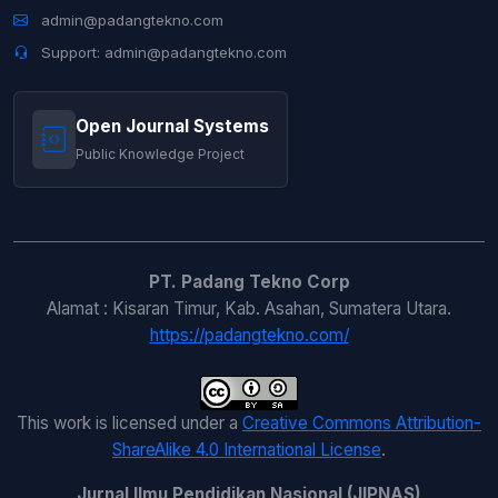
(2026): JIPNAS - Agustus
admin@padangtekno.com
Support: admin@padangtekno.com
Julham Hukom,
Efektivitas Multimedia
Interaktif Terhadap Kemampuan Menulis
Bahasa Arb: Studi Meta-Analisis
,
Jurnal
Open Journal Systems
Ilmu Pendidikan Nasional (JIPNAS): Vol. 2
Public Knowledge Project
No. 3 (2024): JIPNAS - Desember
Yuni S. Madusila, Moh, Imron Rosidi ,
Peningkatan Kualitas Pembelajaran Dan
Profesionalis Guru
,
Jurnal Ilmu Pendidikan
PT. Padang Tekno Corp
Nasional (JIPNAS): Vol. 2 No. 1 (2024):
JIPNAS - April
Alamat : Kisaran Timur, Kab. Asahan, Sumatera Utara.
https://padangtekno.com/
This work is licensed under a
Creative Commons Attribution-
ShareAlike 4.0 International License
.
Jurnal Ilmu Pendidikan Nasional (JIPNAS)