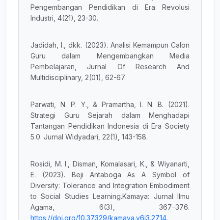
Pengembangan Pendidikan di Era Revolusi
Industri, 4(21), 23-30.
Jadidah, I., dkk. (2023). Analisi Kemampun Calon
Guru dalam Mengembangkan Media
Pembelajaran, Jurnal Of Research And
Multidisciplinary, 2(01), 62-67.
Parwati, N. P. Y., & Pramartha, I. N. B. (2021).
Strategi Guru Sejarah dalam Menghadapi
Tantangan Pendidikan Indonesia di Era Society
5.0. Jurnal Widyadari, 22(1), 143-158.
Rosidi, M. I., Disman, Komalasari, K., & Wiyanarti,
E. (2023). Beji Antaboga As A Symbol of
Diversity: Tolerance and Integration Embodiment
to Social Studies Learning.Kamaya: Jurnal Ilmu
Agama, 6(3), 367–376.
https://doi.org/10.37329/kamaya.v6i3.2714
.