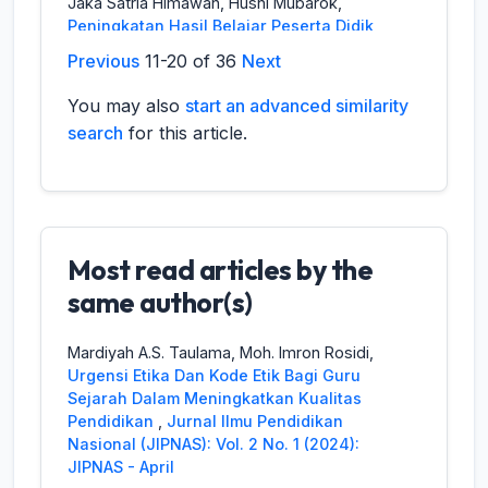
Jaka Satria Himawan, Husni Mubarok,
Peningkatan Hasil Belajar Peserta Didik
Melalui PBL Berbantuan Media Peran Pada
Previous
11-20 of 36
Next
Kelas IV
,
Jurnal Ilmu Pendidikan Nasional
(JIPNAS): Vol. 1 No. 1 (2023): JIPNAS - April
You may also
start an advanced similarity
search
for this article.
Wulan Putri, Darmuji Darmuji, Khuswatun
Hasanah,
Efektivitas Model Pembelajaran
Kooperatif Tipe Group Investigation (GI)
dalam Meningkatkan Hasil Belajar PKN
Siswa Kelas X TBSM 3 SMK Negeri 1 Bayung
Lencir
,
Jurnal Ilmu Pendidikan Nasional
Most read articles by the
(JIPNAS): Vol. 2 No. 3 (2024): JIPNAS -
same author(s)
Desember
Mardiyah A.S. Taulama, Moh. Imron Rosidi,
Husni Mubarok,
Studi Literatur
Urgensi Etika Dan Kode Etik Bagi Guru
Menumbuhkan Motivasi Belajar Siswa
Sejarah Dalam Meningkatkan Kualitas
Melalui Strategi Pembelajaran
Pendidikan
,
Jurnal Ilmu Pendidikan
Berdiferensiasi Dalam Konteks Pedagogi
,
Nasional (JIPNAS): Vol. 2 No. 1 (2024):
Jurnal Ilmu Pendidikan Nasional (JIPNAS):
JIPNAS - April
Vol. 1 No. 1 (2023): JIPNAS - April